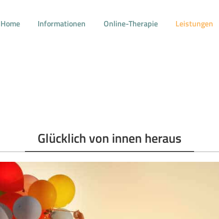
Home
Informationen
Online-Therapie
Leistungen
HYPNOSE.DOCTOR
Hypnose und Hypnosetherapie Esslingen – Stuttgart
HOME
INFORMATIONEN
ONLINE-THERAPIE
Glücklich von innen heraus
LEISTUNGEN
BLOG
RECHTLICHES