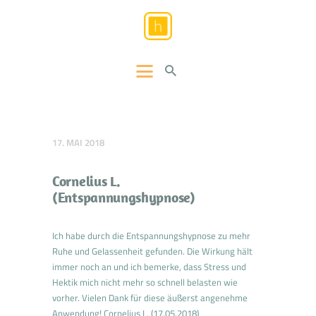
HYPNOSE.DOCTOR
Hypnose und Hypnosetherapie Esslingen – Stuttgart
HOME
INFORMATIONEN
ONLINE-THERAPIE
17. MAI 2018
LEISTUNGEN
Cornelius L.
BLOG
(Entspannungshypnose)
RECHTLICHES
KONTAKT
Ich habe durch die Entspannungshypnose zu mehr
Ruhe und Gelassenheit gefunden. Die Wirkung hält
immer noch an und ich bemerke, dass Stress und
Hektik mich nicht mehr so schnell belasten wie
vorher. Vielen Dank für diese äußerst angenehme
Anwendung! Cornelius L. (17.05.2018)