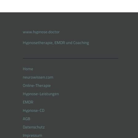
www.hypnose.doctor
Hypnosetherapie, EMDR und Coaching
Home
neurowissen.com
Online-Therapie
Hypnose-Leistungen
EMDR
Hypnose-CD
AGB
Datenschutz
Impressum